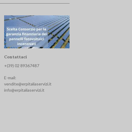
Contattaci
+(39) 02 893674
87
E-mail:
vendite@erpitaliaservizi.it
info@erpitaliaservizi.it