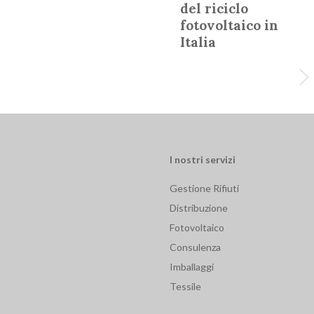
del riciclo
fotovoltaico in
Italia
I nostri servizi
Gestione Rifiuti
Distribuzione
Fotovoltaico
Consulenza
Imballaggi
Tessile