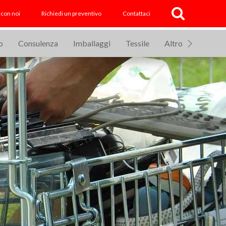
 con noi
Richiedi un preventivo
Contattaci
o
Consulenza
Imballaggi
Tessile
Altro