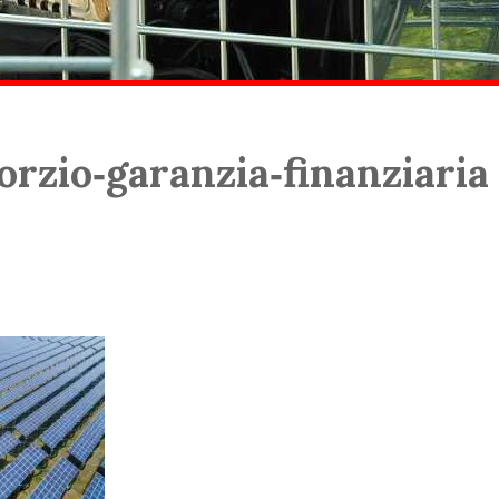
orzio‑garanzia‑finanziaria
More articles