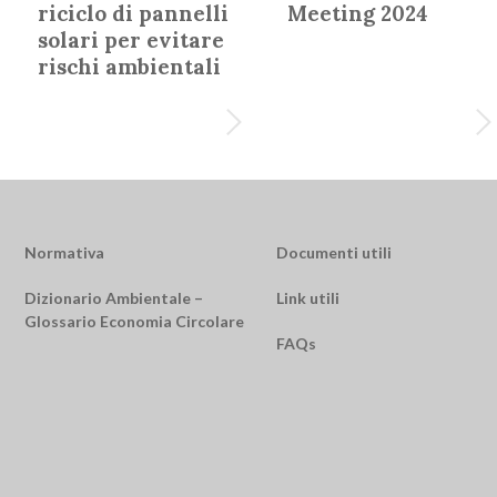
riciclo di pannelli
Meeting 2024
solari per evitare
rischi ambientali
Normativa
Documenti utili
Dizionario Ambientale –
Link utili
Glossario Economia Circolare
FAQs