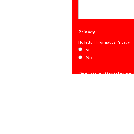
Privacy
*
Ho letto l'
Informativa Privacy
Si
No
Digita i caratteri che ve