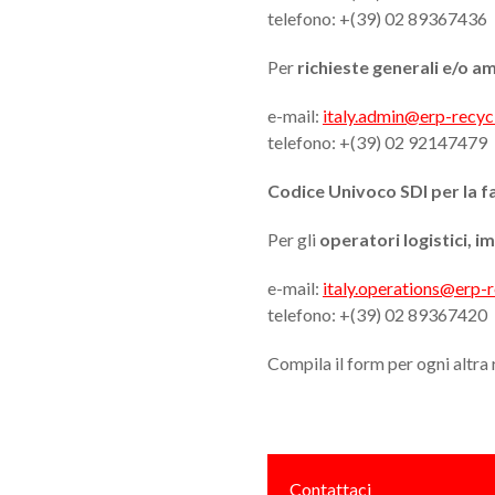
telefono: +(39) 02 89367436
Per
richieste generali e/o a
e-mail:
italy.admin@erp-recyc
telefono: +(39) 02 92147479
Codice Univoco SDI per la 
Per gli
operatori logistici, i
e-mail:
italy.operations@erp-r
telefono: +(39) 02 89367420
Compila il form per ogni altra 
Contattaci