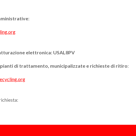
mministrative
:
ling.org
fatturazione elettronica: USAL8PV
mpianti di trattamento, municipalizzate e richieste di ritiro
:
ecycling.org
richiesta: