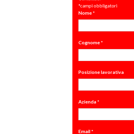
*campi obbligatori
Nome
*
Cognome
*
Posizione lavorativa
Azienda
*
Email
*