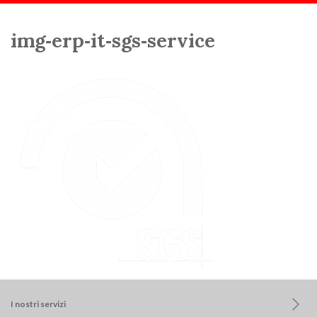
Scorri:
Home
img-erp-it-sgs-service
img‑erp‑it‑sgs‑service
I nostri servizi