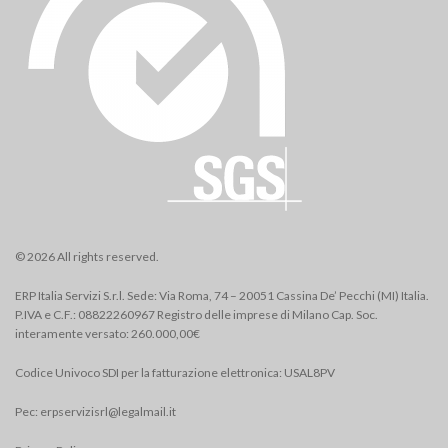
© 2026 All rights reserved.
ERP Italia Servizi S.r.l. Sede: Via Roma, 74 – 20051 Cassina De’ Pecchi (MI) Italia.
P.IVA e C.F.: 08822260967 Registro delle imprese di Milano Cap. Soc.
interamente versato: 260.000,00€
Codice Univoco SDI per la fatturazione elettronica: USAL8PV
Pec:
erpservizisrl@legalmail.it