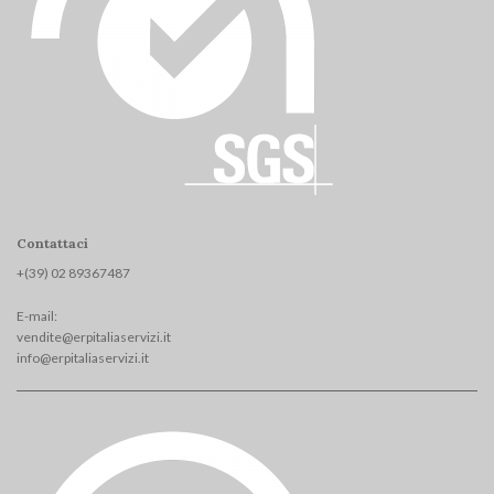
Contattaci
+(39) 02 893674
87
E-mail:
vendite@erpitaliaservizi.it
info@erpitaliaservizi.it