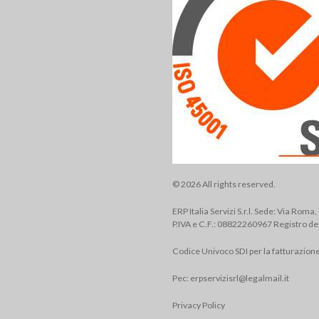
© 2026 All rights reserved.
ERP Italia Servizi S.r.l. Sede: Via Roma
P.IVA e C.F.: 08822260967 Registro de
Codice Univoco SDI per la fatturazion
Pec:
erpservizisrl@legalmail.it
Privacy Policy