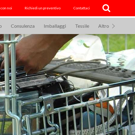
 con noi
Richiedi un preventivo
Contattaci
o
Consulenza
Imballaggi
Tessile
Altro