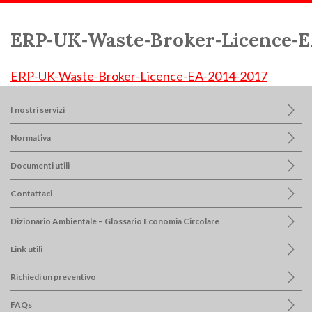
Scorri:
Home
Documenti utili
ERP-UK-Waste-Broker-Licence-EA-2014-2017
ERP‑UK‑Waste‑Broker‑Licence‑E
ERP-UK-Waste-Broker-Licence-EA-2014-2017
I nostri servizi
Normativa
Documenti utili
Contattaci
Dizionario Ambientale – Glossario Economia Circolare
Link utili
Richiedi un preventivo
FAQs