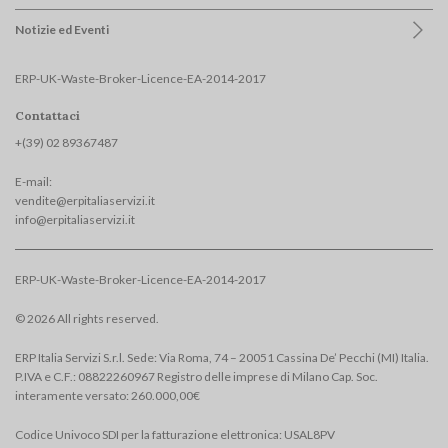
Notizie ed Eventi
ERP-UK-Waste-Broker-Licence-EA-2014-2017
Contattaci
+(39) 02 893674
87
E-mail:
vendite@erpitaliaservizi.it
info@erpitaliaservizi.it
ERP-UK-Waste-Broker-Licence-EA-2014-2017
© 2026 All rights reserved.
ERP Italia Servizi S.r.l. Sede: Via Roma, 74 – 20051 Cassina De’ Pecchi (MI) Italia.
P.IVA e C.F.: 08822260967 Registro delle imprese di Milano Cap. Soc.
interamente versato: 260.000,00€
Codice Univoco SDI per la fatturazione elettronica: USAL8PV