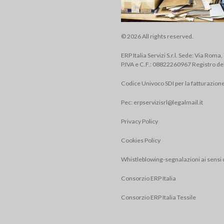
© 2026 All rights reserved.
ERP Italia Servizi S.r.l. Sede: Via Roma
P.IVA e C.F.: 08822260967 Registro de
Codice Univoco SDI per la fatturazion
Pec:
erpservizisrl@legalmail.it
Privacy Policy
Cookies Policy
Whistleblowing-segnalazioni ai sensi 
Consorzio ERP Italia
Consorzio ERP Italia Tessile