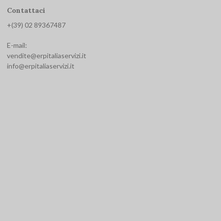
Contattaci
+(39) 02 893674
87
E-mail:
vendite@erpitaliaservizi.it
info@erpitaliaservizi.it