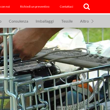
 con noi
Richiedi un preventivo
Contattaci
o
Consulenza
Imballaggi
Tessile
Altro