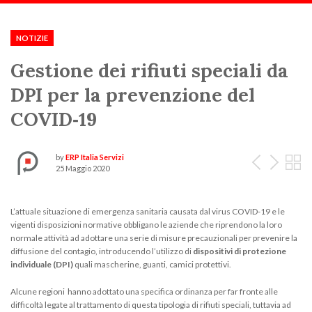
Scorri:
Home
Notizie ed Eventi
2020
Maggio
Gestione dei rifiuti speciali
NOTIZIE
Gestione dei rifiuti speciali da
DPI per la prevenzione del
COVID‑19
More articles
by
ERP Italia Servizi
25 Maggio 2020
L’attuale situazione di emergenza sanitaria causata dal virus COVID-19 e le
vigenti disposizioni normative obbligano le aziende che riprendono la loro
normale attività ad adottare una serie di misure precauzionali per prevenire la
diffusione del contagio, introducendo l’utilizzo di
dispositivi di protezione
individuale (DPI)
quali mascherine, guanti, camici protettivi.
Alcune regioni hanno adottato una specifica ordinanza per far fronte alle
difficoltà legate al trattamento di questa tipologia di rifiuti speciali, tuttavia ad