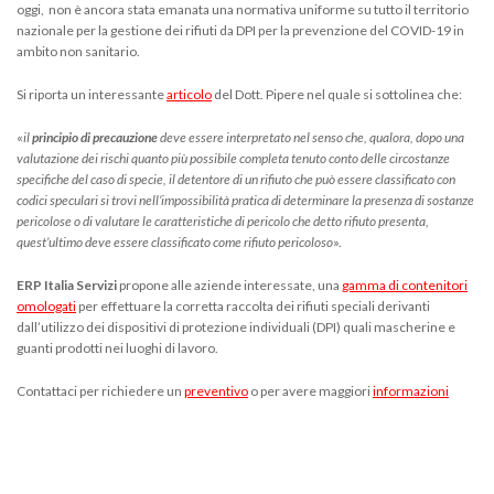
oggi, non è ancora stata emanata una normativa uniforme su tutto il territorio
nazionale per la gestione dei rifiuti da DPI per la prevenzione del COVID-19 in
ambito non sanitario.
Si riporta un interessante
articolo
del Dott. Pipere nel quale si sottolinea che:
«
il
principio di precauzione
deve essere interpretato nel senso che, qualora, dopo una
valutazione dei rischi quanto più possibile completa tenuto conto delle circostanze
specifiche del caso di specie, il detentore di un rifiuto che può essere classificato con
codici speculari si trovi nell’impossibilità pratica di determinare la presenza di sostanze
pericolose o di valutare le caratteristiche di pericolo che detto rifiuto presenta,
quest’ultimo deve essere classificato come rifiuto pericoloso
».
ERP Italia Servizi
propone alle aziende interessate, una
gamma di contenitori
omologati
per effettuare la corretta raccolta dei rifiuti speciali derivanti
dall’utilizzo dei dispositivi di protezione individuali (DPI) quali mascherine e
guanti prodotti nei luoghi di lavoro.
Contattaci per richiedere un
preventivo
o per avere maggiori
informazioni