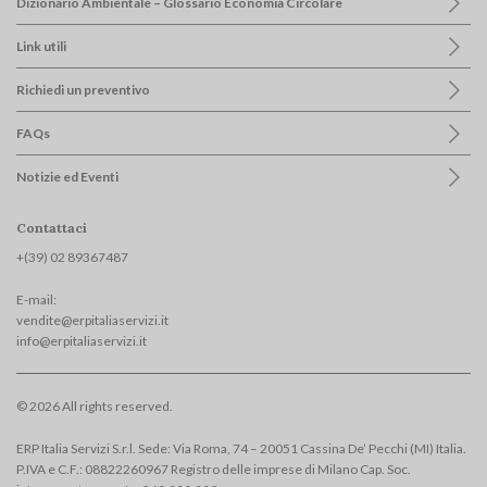
Dizionario Ambientale – Glossario Economia Circolare
Link utili
Richiedi un preventivo
FAQs
Notizie ed Eventi
Contattaci
+(39) 02 893674
87
E-mail:
vendite@erpitaliaservizi.it
info@erpitaliaservizi.it
© 2026 All rights reserved.
ERP Italia Servizi S.r.l. Sede: Via Roma, 74 – 20051 Cassina De’ Pecchi (MI) Italia.
P.IVA e C.F.: 08822260967 Registro delle imprese di Milano Cap. Soc.