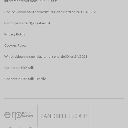
interamente versato: 260.000,00€
Codice Univoco SDI per la fatturazione elettronica: USAL8PV
Pec:
erpservizisrl@legalmail.it
Privacy Policy
Cookies Policy
Whistleblowing-segnalazioni ai sensi del D.lgs 24/2023
Consorzio ERP Italia
Consorzio ERP Italia Tessile