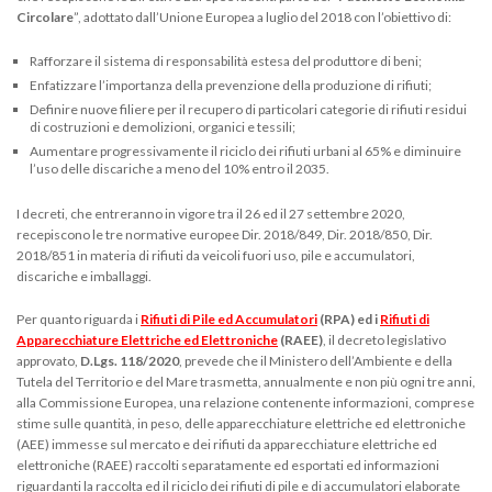
Circolare
”, adottato dall’Unione Europea a luglio del 2018 con l’obiettivo di:
Rafforzare il sistema di responsabilità estesa del produttore di beni;
Enfatizzare l’importanza della prevenzione della produzione di rifiuti;
Definire nuove filiere per il recupero di particolari categorie di rifiuti residui
di costruzioni e demolizioni, organici e tessili;
Aumentare progressivamente il riciclo dei rifiuti urbani al 65% e diminuire
l’uso delle discariche a meno del 10% entro il 2035.
I decreti, che entreranno in vigore tra il 26 ed il 27 settembre 2020,
recepiscono le tre normative europee Dir. 2018/849, Dir. 2018/850, Dir.
2018/851 in materia di rifiuti da veicoli fuori uso, pile e accumulatori,
discariche e imballaggi.
Per quanto riguarda i
Rifiuti di Pile ed Accumulatori
(RPA) ed i
Rifiuti di
Apparecchiature Elettriche ed Elettroniche
(RAEE)
, il decreto legislativo
approvato,
D.Lgs. 118/2020
, prevede che il Ministero dell’Ambiente e della
Tutela del Territorio e del Mare trasmetta, annualmente e non più ogni tre anni,
alla Commissione Europea, una relazione contenente informazioni, comprese
stime sulle quantità, in peso, delle apparecchiature elettriche ed elettroniche
(AEE) immesse sul mercato e dei rifiuti da apparecchiature elettriche ed
elettroniche (RAEE) raccolti separatamente ed esportati ed informazioni
riguardanti la raccolta ed il riciclo dei rifiuti di pile e di accumulatori elaborate