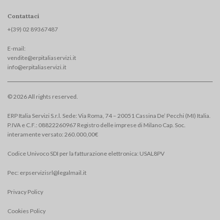
Contattaci
+(39) 02 893674
87
E-mail:
vendite@erpitaliaservizi.it
info@erpitaliaservizi.it
© 2026 All rights reserved.
ERP Italia Servizi S.r.l. Sede: Via Roma, 74 – 20051 Cassina De’ Pecchi (MI) Italia.
P.IVA e C.F.: 08822260967 Registro delle imprese di Milano Cap. Soc.
interamente versato: 260.000,00€
Codice Univoco SDI per la fatturazione elettronica: USAL8PV
Pec:
erpservizisrl@legalmail.it
Privacy Policy
Cookies Policy