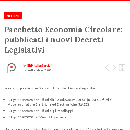
Scorri:
Home
Notizie ed Eventi
2020
Settembre
Pacchetto Economia Circol
NOTIZIE
Pacchetto Economia Circolare:
pubblicati i nuovi Decreti
Legislativi
More articles
by
ERP Italia Servizi
14 Settembre 2020
Sono stati pubblicati in Gazzetta Ufficiale i Decreti Legislativi:
D.Lgs. 118/2020 per
Rifiuti di Pile ed Accumulatori (RPA) e Rifiuti di
Apparecchiature Elettriche ed Elettroniche (RAEE)
D.Lgs. 116/2020 per
Rifiuti e gli imballaggi
D.Lgs. 119/2020 per
Veicoli fuori uso
che recepiscono le Direttive Europee facenti parte del “
Pacchetto Economia