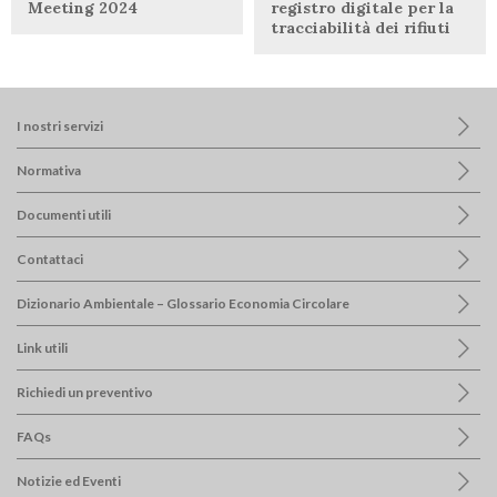
Meeting 2024
registro digitale per la
tracciabilità dei rifiuti
I nostri servizi
Normativa
Documenti utili
Contattaci
Dizionario Ambientale – Glossario Economia Circolare
Link utili
Richiedi un preventivo
FAQs
Notizie ed Eventi