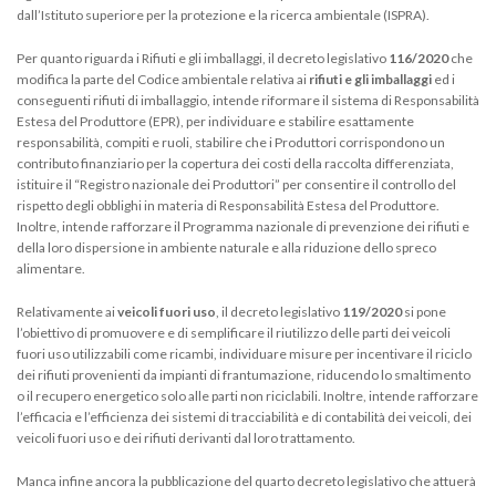
dall’Istituto superiore per la protezione e la ricerca ambientale (ISPRA).
Per quanto riguarda i Rifiuti e gli imballaggi, il decreto legislativo
116/2020
che
modifica la parte del Codice ambientale relativa ai
rifiuti e gli imballaggi
ed i
conseguenti rifiuti di imballaggio, intende riformare il sistema di Responsabilità
Estesa del Produttore (EPR), per individuare e stabilire esattamente
responsabilità, compiti e ruoli, stabilire che i Produttori corrispondono un
contributo finanziario per la copertura dei costi della raccolta differenziata,
istituire il “Registro nazionale dei Produttori” per consentire il controllo del
rispetto degli obblighi in materia di Responsabilità Estesa del Produttore.
Inoltre, intende rafforzare il Programma nazionale di prevenzione dei rifiuti e
della loro dispersione in ambiente naturale e alla riduzione dello spreco
alimentare.
Relativamente ai
veicoli fuori uso
, il decreto legislativo
119/2020
si pone
l’obiettivo di promuovere e di semplificare il riutilizzo delle parti dei veicoli
fuori uso utilizzabili come ricambi, individuare misure per incentivare il riciclo
dei rifiuti provenienti da impianti di frantumazione, riducendo lo smaltimento
o il recupero energetico solo alle parti non riciclabili. Inoltre, intende rafforzare
l’efficacia e l’efficienza dei sistemi di tracciabilità e di contabilità dei veicoli, dei
veicoli fuori uso e dei rifiuti derivanti dal loro trattamento.
Manca infine ancora la pubblicazione del quarto decreto legislativo che attuerà