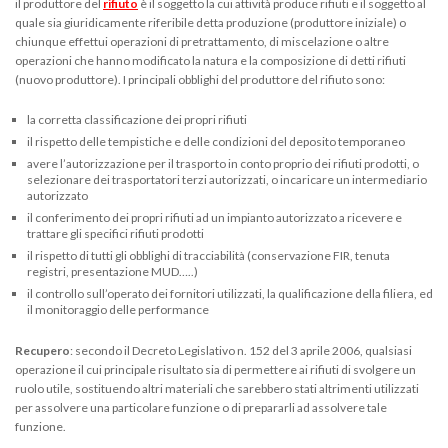
il produttore del
rifiuto
è il soggetto la cui attività produce rifiuti e il soggetto al
quale sia giuridicamente riferibile detta produzione (produttore iniziale) o
chiunque effettui operazioni di pretrattamento, di miscelazione o altre
operazioni che hanno modificato la natura e la composizione di detti rifiuti
(nuovo produttore). I principali obblighi del produttore del rifiuto sono:
la corretta classificazione dei propri rifiuti
il rispetto delle tempistiche e delle condizioni del deposito temporaneo
avere l’autorizzazione per il trasporto in conto proprio dei rifiuti prodotti, o
selezionare dei trasportatori terzi autorizzati, o incaricare un intermediario
autorizzato
il conferimento dei propri rifiuti ad un impianto autorizzato a ricevere e
trattare gli specifici rifiuti prodotti
il rispetto di tutti gli obblighi di tracciabilità (conservazione FIR, tenuta
registri, presentazione MUD…..)
il controllo sull’operato dei fornitori utilizzati, la qualificazione della filiera, ed
il monitoraggio delle performance
Recupero
: secondo il Decreto Legislativo n. 152 del 3 aprile 2006, qualsiasi
operazione il cui principale risultato sia di permettere ai rifiuti di svolgere un
ruolo utile, sostituendo altri materiali che sarebbero stati altrimenti utilizzati
per assolvere una particolare funzione o di prepararli ad assolvere tale
funzione.