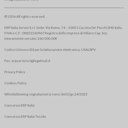
© 2026 All rights reserved.
ERP Italia Servizi S.r.l. Sede: Via Roma, 74 – 20051 Cassina De’ Pecchi (MI) Italia.
P.IVA e C.F.: 08822260967 Registro delle imprese di Milano Cap. Soc.
interamente versato: 260.000,00€
Codice Univoco SDI per la fatturazione elettronica: USAL8PV
Pec:
erpservizisrl@legalmail.it
Privacy Policy
Cookies Policy
Whistleblowing-segnalazioni ai sensi del D.lgs 24/2023
Consorzio ERP Italia
Consorzio ERP Italia Tessile