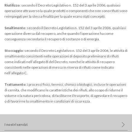
Riutilizzo
: secondo il Decreto Legislativo n. 152 del 3 aprile 2006, qualsiasi
operazione attraverso la quale prodotti o componenti che non sono rifiuti sono
reimpiegati per la stessa finalità per la quale erano stati concepiti.
Smaltimento
: secondo il Decreto Legislativo n. 152 del 3 aprile 2006, qualsiasi
operazione diversa dal recupero, anche quando l’operazione ha come
conseguenza secondaria il recupero di sostanze o di energia.
Stoccaggio
: secondo il Decreto Legislativo n. 152 del 3 aprile 2006, le attività di
smaltimento consistenti nelle operazioni di deposito preliminare di rifiuti
come indicati nell’allegato B del Decreto, nonché le attività di recupero
consistenti nelle operazioni di messa in riserva di rifiuti come indicato
nell’allegato C.
Trattamento
: i processi fisici, termici, chimici o biologici, incluse le operazioni
di cernita, che modificano le caratteristiche dei rifiuti, allo scopo di ridurne il
volume o la natura pericolosa, di facilitarne il trasporto, di agevolare il recupero
o di favorirne lo smaltimento in condizioni di sicurezza.
I nostri servizi