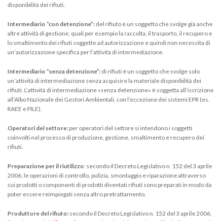
disponibilità dei rifiuti.
Intermediario “con detenzione”:
del rifiuto è un soggetto che svolge già anche
altre attività di gestione, quali per esempio la raccolta, il trasporto, il recupero e
lo smaltimento dei rifiuti soggette ad autorizzazione e quindi non necessita di
un’autorizzazione specifica per l’attività di intermediazione.
Intermediario “senza detenzione”:
di rifiuti è un soggetto che svolge solo
un’attività di intermediazione senza acquisire la materiale disponibilità dei
rifiuti. L’attività di intermediazione «senza detenzione» è soggetta all’iscrizione
all’Albo Nazionale dei Gestori Ambientali, con l’eccezione dei sistemi EPR (es.
RAEE e PILE).
Operatori del settore:
per operatori del settore si intendono i soggetti
coinvolti nel processo di produzione, gestione, smaltimento e recupero dei
rifiuti.
Preparazione per il riutilizzo
: secondo il Decreto Legislativo n. 152 del 3 aprile
2006, le operazioni di controllo, pulizia, smontaggio e riparazione attraverso
cui prodotti o componenti di prodotti diventati rifiuti sono preparati in modo da
poter essere reimpiegati senza altro pretrattamento.
Produttore del rifiuto:
secondo il Decreto Legislativo n. 152 del 3 aprile 2006,