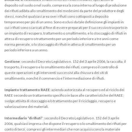
deposito sul suolo o nel suolo, compresa la zona interna al luogo di produzione
dei rifiuti adibita allo smaltimento dei medesimi da parte del produttore degli
stessi, nonché qualsiasi area ove i rifiuti sono sottoposti a deposito
temporaneo per più di un anno. Sono esclusi da tale definizione gli impianti in
cui i rifiuti sono scaricati al fine di essere preparati per il successivo trasporto in
un impianto di recupero, trattamento o smaltimento, e lo stoccaggio di rifiuti in
attesa di recupero o trattamento per un periodo inferiore a tre anni come
norma generale, o lo stoccaggio di rifiuti in attesa di smaltimento per un
periodo inferiore a un anno.
Gestione
: secondo il Decreto Legislativo n. 152 del 3 aprile 2006, la raccolta, il
trasporto, il recupero e lo smaltimento dei rifiuti, compreso il controllo di
queste operazioni e gli interventi successivi alla chiusura dei siti di
smaltimento, nonché il commercio e l’intermediazione di rifiuti.
Impianto trattamento RAEE
: azienda autorizzata al recupero ed al riciclo dei
RAEE secondo un trattamento specifico in base alle caratteristiche del RAEE;
svolge attività di stoccaggio e/o trattamento per il riciclaggio, recupero e
valorizzazione dei materiali.
Intermediario “di rifiuti”
: secondo il Decreto Legislativo n. 152 del 3 aprile
2006, qualsiasi impresa che dispone il recupero o lo smaltimento dei rifiuti per
conto di terzi, compresi gli intermediari che non acquisiscono la materiale