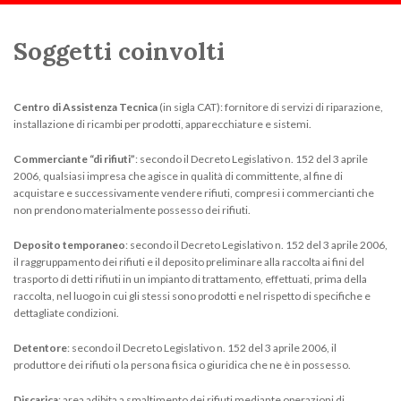
Scorri:
Home
Soggetti coinvolti
Soggetti coinvolti
Centro di Assistenza Tecnica
(in sigla CAT): fornitore di servizi di riparazione,
installazione di ricambi per prodotti, apparecchiature e sistemi.
Commerciante “di rifiuti”
: secondo il Decreto Legislativo n. 152 del 3 aprile
2006, qualsiasi impresa che agisce in qualità di committente, al fine di
acquistare e successivamente vendere rifiuti, compresi i commercianti che
non prendono materialmente possesso dei rifiuti.
Deposito temporaneo
: secondo il Decreto Legislativo n. 152 del 3 aprile 2006,
il raggruppamento dei rifiuti e il deposito preliminare alla raccolta ai fini del
trasporto di detti rifiuti in un impianto di trattamento, effettuati, prima della
raccolta, nel luogo in cui gli stessi sono prodotti e nel rispetto di specifiche e
dettagliate condizioni.
Detentore
: secondo il Decreto Legislativo n. 152 del 3 aprile 2006, il
produttore dei rifiuti o la persona fisica o giuridica che ne è in possesso.
Discarica
: area adibita a smaltimento dei rifiuti mediante operazioni di