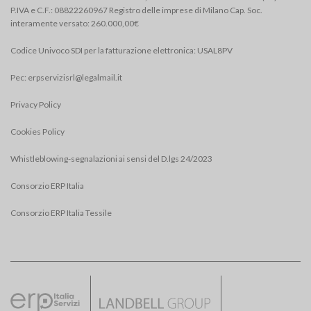
P.IVA e C.F.: 08822260967 Registro delle imprese di Milano Cap. Soc.
interamente versato: 260.000,00€
Codice Univoco SDI per la fatturazione elettronica: USAL8PV
Pec:
erpservizisrl@legalmail.it
Privacy Policy
Cookies Policy
Whistleblowing-segnalazioni ai sensi del D.lgs 24/2023
Consorzio ERP Italia
Consorzio ERP Italia Tessile