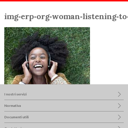
Scorri:
Home
Consulenza Ambientale
img-erp-org-woman-listening-to-music
img‑erp‑org‑woman‑listening‑to
I nostri servizi
Normativa
Documenti utili