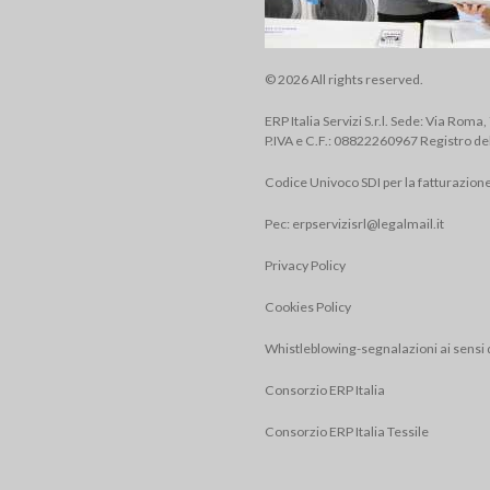
© 2026 All rights reserved.
ERP Italia Servizi S.r.l. Sede: Via Roma
P.IVA e C.F.: 08822260967 Registro de
Codice Univoco SDI per la fatturazion
Pec:
erpservizisrl@legalmail.it
Privacy Policy
Cookies Policy
Whistleblowing-segnalazioni ai sensi 
Consorzio ERP Italia
Consorzio ERP Italia Tessile