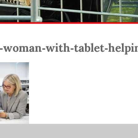
g‑woman‑with‑tablet‑help