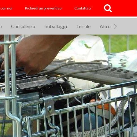
 con noi
Richiedi un preventivo
Contattaci
o
Consulenza
Imballaggi
Tessile
Altro