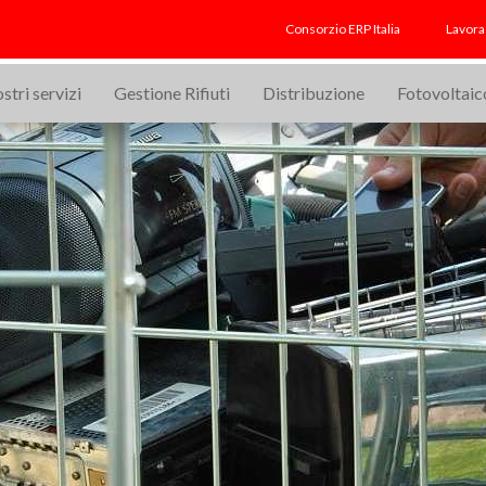
blet-helping-woman-in-store-664658269
Consorzio ERP Italia
Lavora
ostri servizi
Gestione Rifiuti
Distribuzione
Fotovoltaic