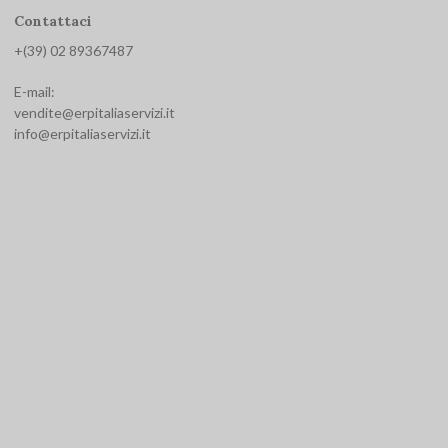
Contattaci
+(39) 02 893674
87
E-mail:
vendite@erpitaliaservizi.it
info@erpitaliaservizi.it