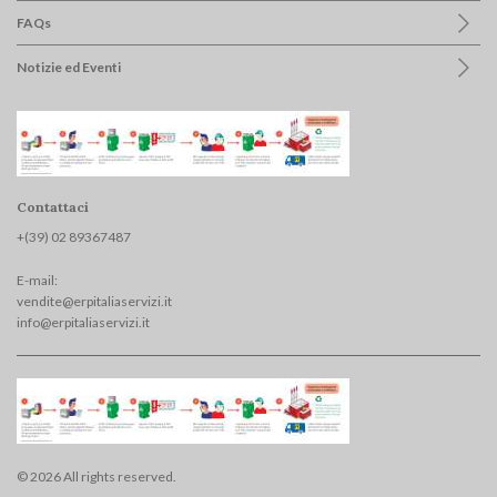
FAQs
Notizie ed Eventi
Contattaci
+(39) 02 893674
87
E-mail:
vendite@erpitaliaservizi.it
info@erpitaliaservizi.it
© 2026 All rights reserved.