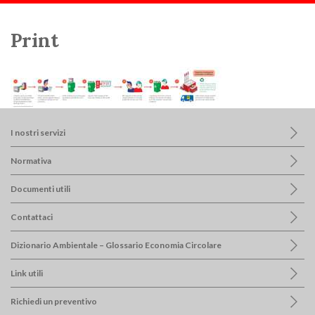
Scorri:
Home
Gestione Rifiuti
Print
Print
I nostri servizi
Normativa
Documenti utili
Contattaci
Dizionario Ambientale – Glossario Economia Circolare
Link utili
Richiedi un preventivo