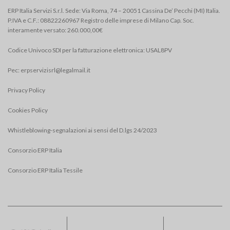
ERP Italia Servizi S.r.l. Sede: Via Roma, 74 – 20051 Cassina De’ Pecchi (MI) Italia.
P.IVA e C.F.: 08822260967 Registro delle imprese di Milano Cap. Soc.
interamente versato: 260.000,00€
Codice Univoco SDI per la fatturazione elettronica: USAL8PV
Pec:
erpservizisrl@legalmail.it
Privacy Policy
Cookies Policy
Whistleblowing-segnalazioni ai sensi del D.lgs 24/2023
Consorzio ERP Italia
Consorzio ERP Italia Tessile