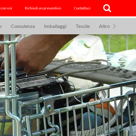
 con noi
Richiedi un preventivo
Contattaci
o
Consulenza
Imballaggi
Tessile
Altro