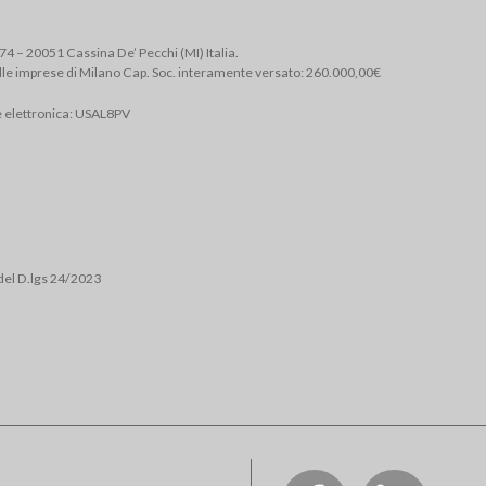
, 74 – 20051 Cassina De’ Pecchi (MI) Italia.
lle imprese di Milano Cap. Soc. interamente versato: 260.000,00€
e elettronica: USAL8PV
del D.lgs 24/2023
Social