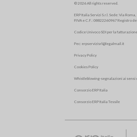
© 2026 All rights reserved.
ERP Italia Servizi S.r.l. Sede: Via Roma
P.IVA e C.F.: 08822260967 Registro de
Codice Univoco SDI per la fatturazion
Pec:
erpservizisrl@legalmail.it
Privacy Policy
Cookies Policy
Whistleblowing-segnalazioni ai sensi 
Consorzio ERP Italia
Consorzio ERP Italia Tessile