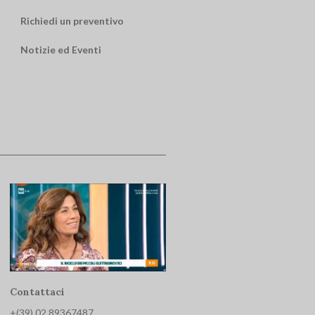
Richiedi un preventivo
Notizie ed Eventi
Contattaci
+(39) 02 893674
87