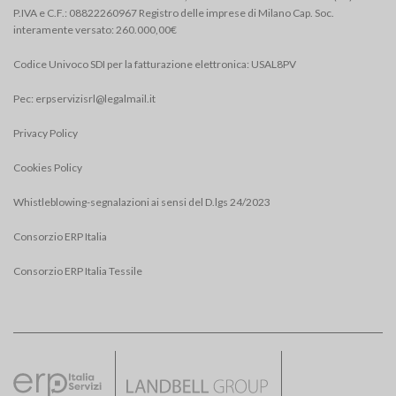
P.IVA e C.F.: 08822260967 Registro delle imprese di Milano Cap. Soc.
interamente versato: 260.000,00€
Codice Univoco SDI per la fatturazione elettronica: USAL8PV
Pec:
erpservizisrl@legalmail.it
Privacy Policy
Cookies Policy
Whistleblowing-segnalazioni ai sensi del D.lgs 24/2023
Consorzio ERP Italia
Consorzio ERP Italia Tessile