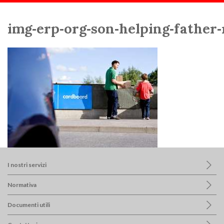
Scorri:
Home
Team
img-erp-org-son-helping-father-recycle-cardboard-boxe
img‑erp‑org‑son‑helping‑father‑
I nostri servizi
Normativa
Documenti utili