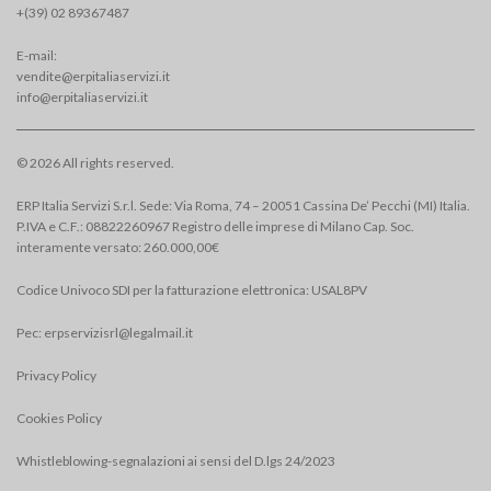
+(39) 02 893674
87
E-mail:
vendite@erpitaliaservizi.it
info@erpitaliaservizi.it
© 2026 All rights reserved.
ERP Italia Servizi S.r.l. Sede: Via Roma, 74 – 20051 Cassina De’ Pecchi (MI) Italia.
P.IVA e C.F.: 08822260967 Registro delle imprese di Milano Cap. Soc.
interamente versato: 260.000,00€
Codice Univoco SDI per la fatturazione elettronica: USAL8PV
Pec:
erpservizisrl@legalmail.it
Privacy Policy
Cookies Policy
Whistleblowing-segnalazioni ai sensi del D.lgs 24/2023