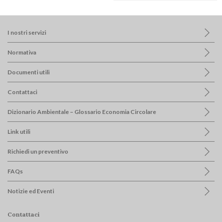
I nostri servizi
Normativa
Documenti utili
Contattaci
Dizionario Ambientale – Glossario Economia Circolare
Link utili
Richiedi un preventivo
FAQs
Notizie ed Eventi
Contattaci