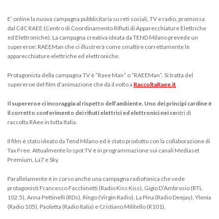
E’ online la nuova campagna pubblicitaria su reti sociali, TV e radio, promossa
dal CdC RAEE (Centro di Coordinamento Rifiuti di Apparecchiature Elettriche
ed Elettroniche). La campagna creativa ideata da TEND Milano prevede un
supereroe: RAEEMan che ci illustrerà come smaltire correttamente le
apparecchiature elettriche ed elettroniche.
Protagonista della campagna TV è “Raee Man” o “RAEEMan”. Si tratta del
supereroe del film d’animazione che dà il volto a
RaccoltaRaee.it
Il supereroe ci incoraggia al rispetto dell’ambiente. Uno dei principi cardine è
il corretto conferimento dei rifiuti elettrici ed elettronici nei ce
ntri di
raccolta RAee in tutta Italia.
Il film è stato ideato da Tend Milano ed è stato prodotto con la collaborazione di
Tax Free. Attualmente lo spot TV è in programmazione sui canali Mediaset
Premium, La7 e Sky.
Parallelamente è in corso anche una campagna radiofonica che vede
protagonisti Francesco Facchinetti (Radio Kiss Kiss), Gigio D’Ambrosio (RTL
102.5), Anna Pettinelli (RDs), Ringo (Virgin Radio), La Pina (Radio Deejay), Ylenia
(Radio 105), Paoletta (Radio Italia) e Cristiano Militello (R101).