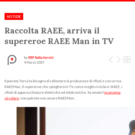
Scorri:
Home
Notizie ed Eventi
2019
Marzo
Raccolta RAEE, arriva il sup
NOTIZIE
Raccolta RAEE, arriva il
supereroe RAEE Man in TV
More articles
by
ERP Italia Servizi
4 Marzo 2019
Il pianeta Terra ha bisogno di rallentare la produzione di rifiuti e così arriva
RAEEMan, il supereroe che spiegherà in TV come meglio riciclare i RAEE, i
rifiuti di apparecchiature elettriche ed elettroniche. Se amate l’
economia
circolare
, non potrete non amare RAEEMan.