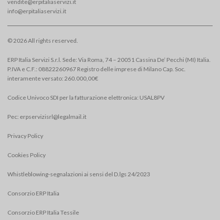
vendite@erpitaliaservizi.it
info@erpitaliaservizi.it
© 2026 All rights reserved.
ERP Italia Servizi S.r.l. Sede: Via Roma, 74 – 20051 Cassina De’ Pecchi (MI) Italia.
P.IVA e C.F.: 08822260967 Registro delle imprese di Milano Cap. Soc.
interamente versato: 260.000,00€
Codice Univoco SDI per la fatturazione elettronica: USAL8PV
Pec:
erpservizisrl@legalmail.it
Privacy Policy
Cookies Policy
Whistleblowing-segnalazioni ai sensi del D.lgs 24/2023
Consorzio ERP Italia
Consorzio ERP Italia Tessile