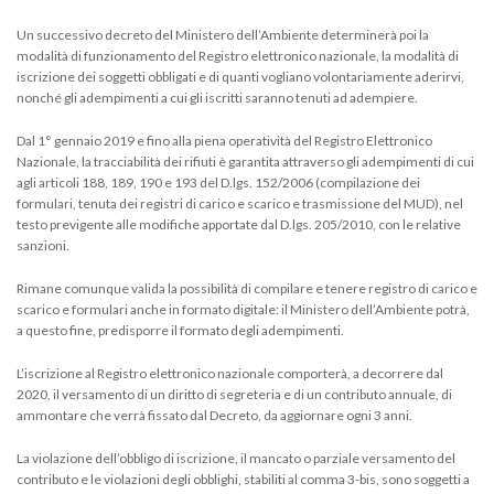
Un successivo decreto del Ministero dell’Ambiente determinerà poi la
modalità di funzionamento del Registro elettronico nazionale, la modalità di
iscrizione dei soggetti obbligati e di quanti vogliano volontariamente aderirvi,
nonché gli adempimenti a cui gli iscritti saranno tenuti ad adempiere.
Dal 1° gennaio 2019 e fino alla piena operatività del Registro Elettronico
Nazionale, la tracciabilità dei rifiuti è garantita attraverso gli adempimenti di cui
agli articoli 188, 189, 190 e 193 del D.lgs. 152/2006 (compilazione dei
formulari, tenuta dei registri di carico e scarico e trasmissione del MUD), nel
testo previgente alle modifiche apportate dal D.lgs. 205/2010, con le relative
sanzioni.
Rimane comunque valida la possibilità di compilare e tenere registro di carico e
scarico e formulari anche in formato digitale: il Ministero dell’Ambiente potrà,
a questo fine, predisporre il formato degli adempimenti.
L’iscrizione al Registro elettronico nazionale comporterà, a decorrere dal
2020, il versamento di un diritto di segreteria e di un contributo annuale, di
ammontare che verrà fissato dal Decreto, da aggiornare ogni 3 anni.
La violazione dell’obbligo di iscrizione, il mancato o parziale versamento del
contributo e le violazioni degli obblighi, stabiliti al comma 3-bis, sono soggetti a