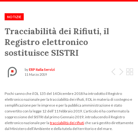
Scorri:
Home
Notizie ed Eventi
2019
Marzo
Tracciabilità dei Rifiuti, il Re
NOTIZIE
Tracciabilità dei Rifiuti, il
Registro elettronico
sostituisce SISTRI
More articles
by
ERP Italia Servizi
11 Marzo 2019
Pochi sanno che il DL 135 del 14 Dicembre 2018 ha introdotto il Registro
elettronico nazionale per la tracciabilità dei rifiuti, Il DL in materia di sostegno e
semplificazione per le imprese e per la pubblica amministrazione è stato
convertito con la legge 12 dell’11 febbraio 2019. L’articolo 6 ha confermato la
soppressione del SISTRI dal primo Gennaio 2019, introducendo il Registro
elettronico nazionale per la
tracciabilità dei rifiuti
che sarà gestito direttamente
dal Ministero dell’Ambiente e della tutela del territorio e del mare.