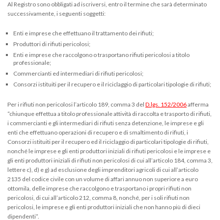
Al Registro sono obbligati ad iscriversi, entro il termine che sarà determinato
successivamente, i seguenti soggetti:
Enti e imprese che effettuano il trattamento dei rifiuti;
Produttori di rifiuti pericolosi;
Enti e imprese che raccolgono o trasportano rifiuti pericolosi a titolo
professionale;
Commercianti ed intermediari di rifiuti pericolosi;
Consorzi istituiti per il recupero e il riciclaggio di particolari tipologie di rifiuti;
Per i rifiuti non pericolosi l’articolo 189, comma 3 del
D.lgs. 152/2006
afferma
“chiunque effettua a titolo professionale attività di raccolta e trasporto di rifiuti,
i commercianti e gli intermediari di rifiuti senza detenzione, le imprese e gli
enti che effettuano operazioni di recupero e di smaltimento di rifiuti, i
Consorzi istituiti per il recupero ed il riciclaggio di particolari tipologie di rifiuti,
nonché le imprese e gli enti produttori iniziali di rifiuti pericolosi e le imprese e
gli enti produttori iniziali di rifiuti non pericolosi di cui all’articolo 184, comma 3,
lettere c), d) e g) ad esclusione degli imprenditori agricoli di cui all’articolo
2135 del codice civile con un volume di affari annuo non superiore a euro
ottomila, delle imprese che raccolgono e trasportano i propri rifiuti non
pericolosi, di cui all’articolo 212, comma 8, nonché, per i soli rifiuti non
pericolosi, le imprese e gli enti produttori iniziali che non hanno più di dieci
dipendenti”.