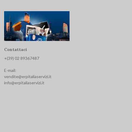
Contattaci
+(39) 02 893674
87
E-mail:
vendite@erpitaliaservizi.it
info@erpitaliaservizi.it