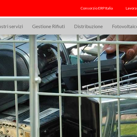
 RAEE, arriva il supereroe RAEE Man in TV
Banner RAEE Man, R
Consorzio ERP Italia
Lavora
ostri servizi
Gestione Rifiuti
Distribuzione
Fotovoltaic