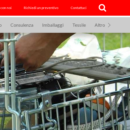
accoltaRAEE.it
 con noi
Richiedi un preventivo
Contattaci
o
Consulenza
Imballaggi
Tessile
Altro