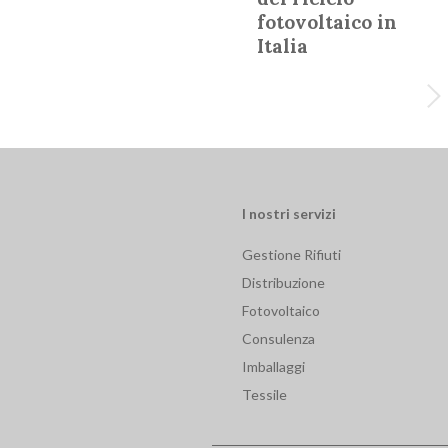
fotovoltaico in
Italia
I nostri servizi
Gestione Rifiuti
Distribuzione
Fotovoltaico
Consulenza
Imballaggi
Tessile